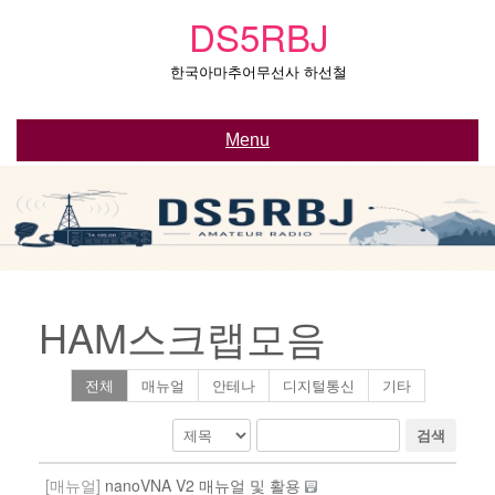
Skip
DS5RBJ
to
content
한국아마추어무선사 하선철
Menu
HAM스크랩모음
전체
매뉴얼
안테나
디지털통신
기타
검색
[매뉴얼]
nanoVNA V2 매뉴얼 및 활용