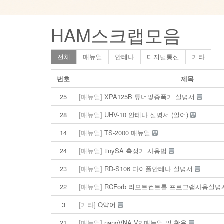
HAM스크랩모음
전체
매뉴얼
안테나
디지털통신
기타
번호
제목
25
[매뉴얼]
XPA125B 튜너및증폭기 설명서
28
[매뉴얼]
UHV-10 안테나 설명서 (일어)
14
[매뉴얼]
TS-2000 매뉴얼
24
[매뉴얼]
tinySA 측정기 사용법
23
[매뉴얼]
RD-S106 다이폴안테나 설명서
22
[매뉴얼]
RCForb 리모트컨트롤 프로그램사용설
3
[기타]
Q약어
21
[매뉴얼]
nanoVNA V2 매뉴얼 및 활용