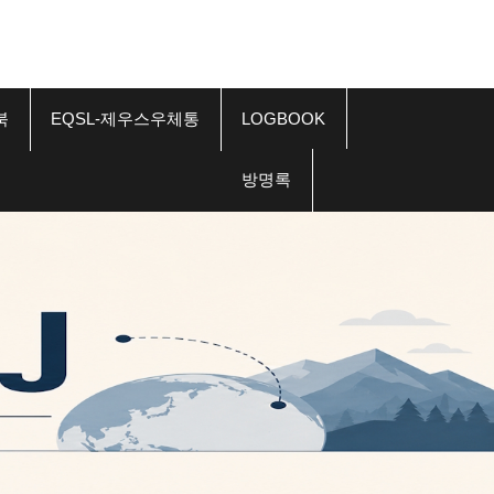
북
EQSL-제우스우체통
LOGBOOK
방명록