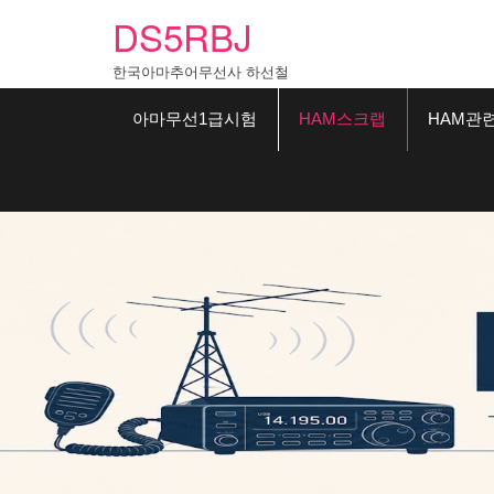
Skip
DS5RBJ
to
content
한국아마추어무선사 하선철
아마무선1급시험
HAM스크랩
HAM관