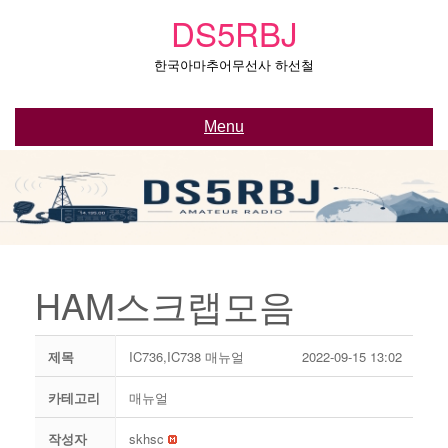
Skip
DS5RBJ
to
content
한국아마추어무선사 하선철
Menu
HAM스크랩모음
제목
IC736,IC738 매뉴얼
2022-09-15 13:02
카테고리
매뉴얼
작성자
skhsc