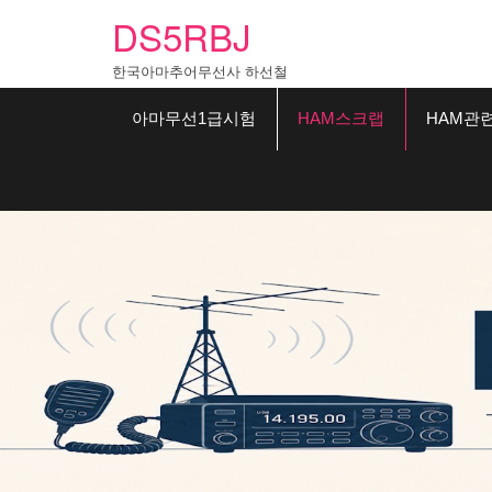
Skip
DS5RBJ
to
content
한국아마추어무선사 하선철
아마무선1급시험
HAM스크랩
HAM관