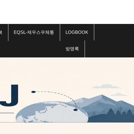
북
EQSL-제우스우체통
LOGBOOK
방명록