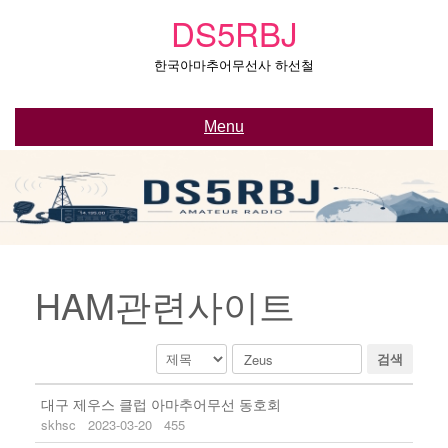
Skip
DS5RBJ
to
content
한국아마추어무선사 하선철
Menu
HAM관련사이트
검색
대구 제우스 클럽 아마추어무선 동호회
skhsc
2023-03-20
455