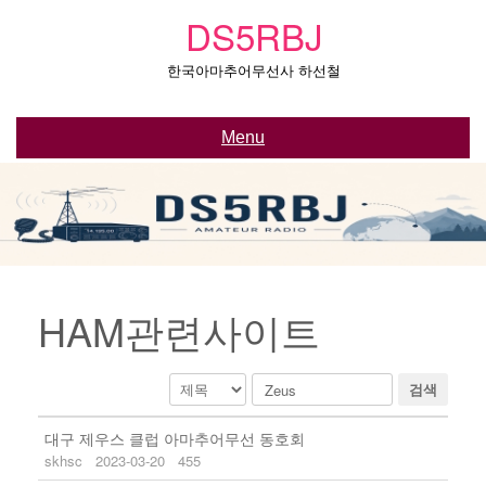
Skip
DS5RBJ
to
content
한국아마추어무선사 하선철
Menu
HAM관련사이트
검색
대구 제우스 클럽 아마추어무선 동호회
skhsc
2023-03-20
455