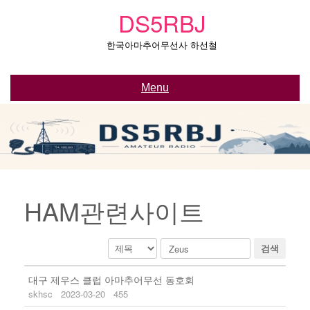
Skip
DS5RBJ
to
content
한국아마추어무선사 하선철
Menu
HAM관련사이트
검색
대구 제우스 클럽 아마추어무선 동호회
skhsc
2023-03-20
455