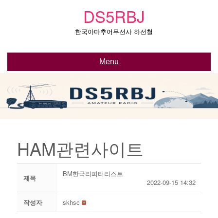
Skip
DS5RBJ
to
content
한국아마추어무선사 하선철
Menu
HAM관련사이트
BM한국리피터리스트
제목
2022-09-15 14:32
작성자
skhsc