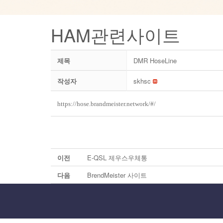
HAM관련사이트
제목
DMR HoseLine
작성자
skhsc
https://hose.brandmeister.network/#/
이전
E-QSL 제우스우체통
다음
BrendMeister 사이트