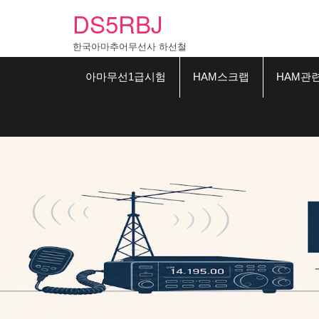
Skip
DS5RBJ
to
content
한국아마추어무선사 하선철
아마무선1급시험
HAM스크랩
HAM관