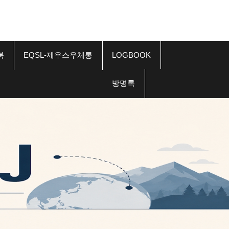
북
EQSL-제우스우체통
LOGBOOK
방명록