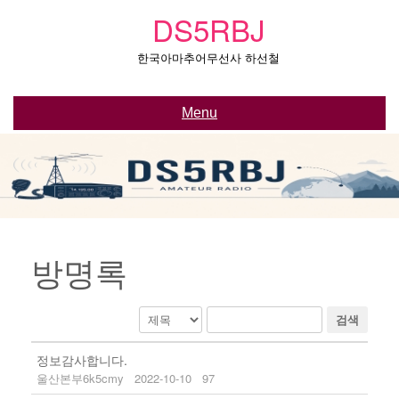
Skip
DS5RBJ
to
content
한국아마추어무선사 하선철
Menu
방명록
검색
정보감사합니다.
울산본부6k5cmy
2022-10-10
97