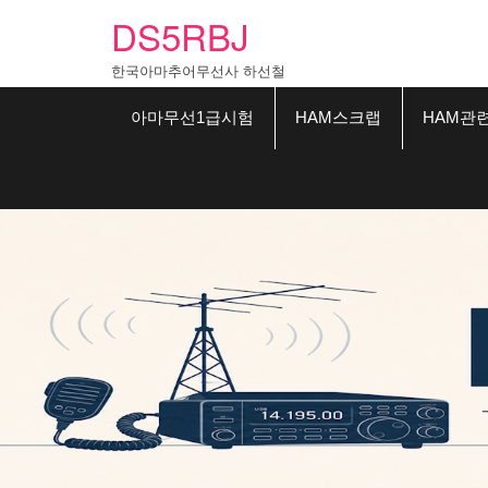
Skip
DS5RBJ
to
content
한국아마추어무선사 하선철
아마무선1급시험
HAM스크랩
HAM관