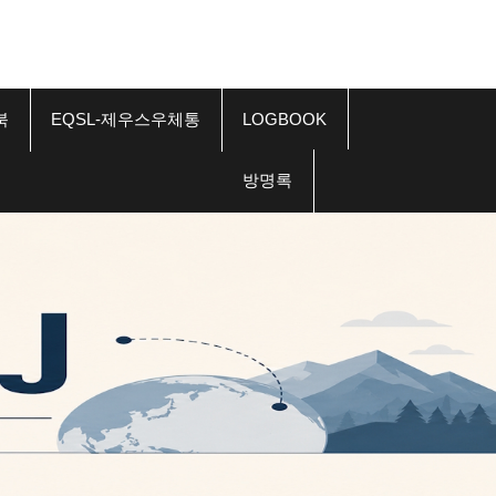
북
EQSL-제우스우체통
LOGBOOK
방명록