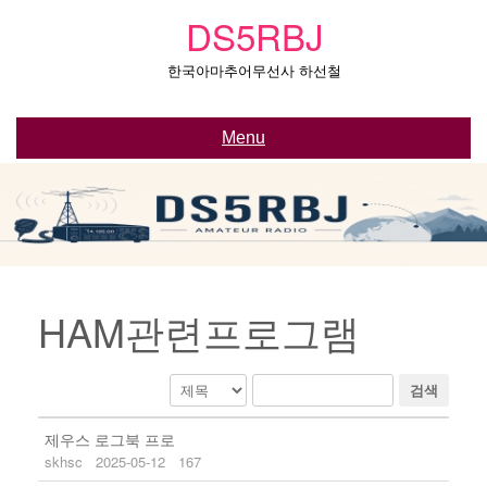
Skip
DS5RBJ
to
content
한국아마추어무선사 하선철
Menu
HAM관련프로그램
검색
제우스 로그북 프로
skhsc
2025-05-12
167