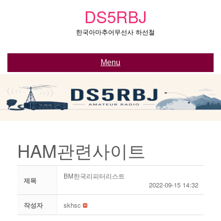
Skip
DS5RBJ
to
content
한국아마추어무선사 하선철
Menu
HAM관련사이트
BM한국리피터리스트
제목
2022-09-15 14:32
작성자
skhsc