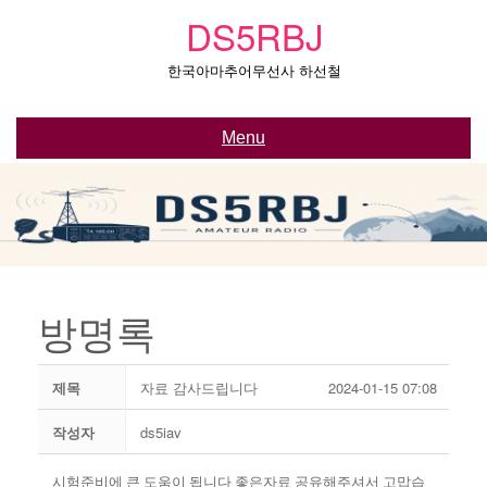
Skip
DS5RBJ
to
content
한국아마추어무선사 하선철
Menu
방명록
제목
자료 감사드립니다
2024-01-15 07:08
작성자
ds5iav
시험준비에 큰 도움이 됩니다 좋은자료 공유해주셔서 고맙습